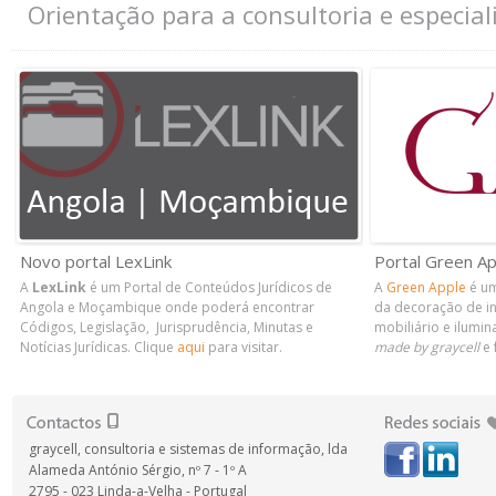
Orientação para a consultoria e especi
Novo portal LexLink
Portal Green Ap
A
LexLink
é um Portal de Conteúdos Jurídicos de
A
Green Apple
é um
Angola e Moçambique onde poderá encontrar
da decoração de in
Códigos, Legislação, Jurisprudência, Minutas e
mobiliário e ilumin
Notícias Jurídicas. Clique
aqui
para visitar.
made by graycell
e 
graycell, consultoria e sistemas de informação, lda
Alameda António Sérgio, nº 7 - 1º A
2795 - 023 Linda-a-Velha - Portugal