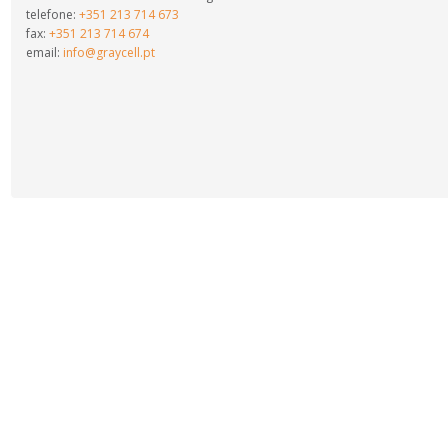
telefone:
+351 213 714 673
fax:
+351 213 714 674
email:
info@graycell.pt